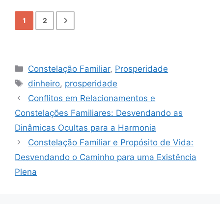
1
2
Categorias
Constelação Familiar
,
Prosperidade
Tags
dinheiro
,
prosperidade
Conflitos em Relacionamentos e
Constelações Familiares: Desvendando as
Dinâmicas Ocultas para a Harmonia
Constelação Familiar e Propósito de Vida:
Desvendando o Caminho para uma Existência
Plena