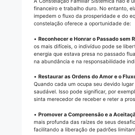
A Constelação Familiar Sistêmica não é 
financeiro e trabalho duro. No entanto, 
impedem o fluxo da prosperidade e do equil
constelação oferece a oportunidade de:
•
Reconhecer e Honrar o Passado sem R
os mais difíceis, o indivíduo pode se lib
energia que estava presa no passado flua
na abundância e na responsabilidade indi
•
Restaurar as Ordens do Amor e o Flux
Quando cada um ocupa seu devido lugar e 
saudável. Isso pode significar, por exemp
sinta merecedor de receber e reter a pr
•
Promover a Compreensão e a Aceitaç
mais profunda das raízes de seus desafio
facilitando a liberação de padrões limita