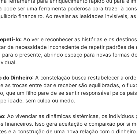
uma ferramenta para enriquecimento rápido ou para eli
ela pode ser uma ferramenta poderosa para trazer à con
íbrio financeiro. Ao revelar as lealdades invisíveis, as
epeti-lo
: Ao ver e reconhecer as histórias e os desti
ertar da necessidade inconsciente de repetir padrões de
 para o presente, abrindo espaço para novas formas de
vidual.
o do Dinheiro
: A constelação busca restabelecer a ordem
as trocas entre dar e receber são equilibradas, o fluxo
lo, que um filho pare de se sentir responsável pelos pa
osperidade, sem culpa ou medo.
ão
: Ao vivenciar as dinâmicas sistêmicas, os indivíd
s financeiros. Isso gera aceitação e compaixão por si
ntes e a construção de uma nova relação com o dinheiro