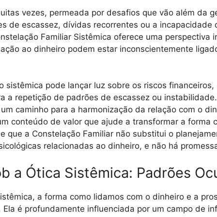
muitas vezes, permeada por desafios que vão além da g
es de escassez, dívidas recorrentes ou a incapacidade 
stelação Familiar Sistêmica oferece uma perspectiva 
ação ao dinheiro podem estar inconscientemente ligad
ão sistêmica pode lançar luz sobre os riscos financei
ra a repetição de padrões de escassez ou instabilida
 e um caminho para a harmonização da relação com o di
 um conteúdo de valor que ajude a transformar a forma 
de que a Constelação Familiar não substitui o planejame
sicológicas relacionadas ao dinheiro, e não há promess
ob a Ótica Sistêmica: Padrões Oc
Sistêmica, a forma como lidamos com o dinheiro e a p
s. Ela é profundamente influenciada por um campo de 