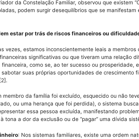
o criador da Constelação Familiar, observou que existe
oladas, podem surgir desequilíbrios que se manifestam 
m estar por trás de riscos financeiros ou dificuldad
tas vezes, estamos inconscientemente leais a membros 
nanceiras significativas ou que tiveram uma relação dif
de financeira, como se, ao ter sucesso ou prosperidade,
sabotar suas próprias oportunidades de crescimento fi
2].
m membro da família foi excluído, esquecido ou não te
rrado, ou uma herança que foi perdida), o sistema bus
presentar essa pessoa excluída, manifestando problema
 à tona a dor da exclusão ou de “pagar” uma dívida sist
inheiro
: Nos sistemas familiares, existe uma ordem natu