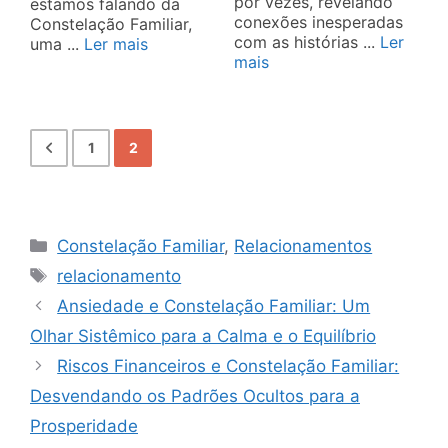
por vezes, revelando
estamos falando da
conexões inesperadas
Constelação Familiar,
com as histórias ...
Ler
uma ...
Ler mais
mais
1
2
Categorias
Constelação Familiar
,
Relacionamentos
Tags
relacionamento
Ansiedade e Constelação Familiar: Um
Olhar Sistêmico para a Calma e o Equilíbrio
Riscos Financeiros e Constelação Familiar:
Desvendando os Padrões Ocultos para a
Prosperidade