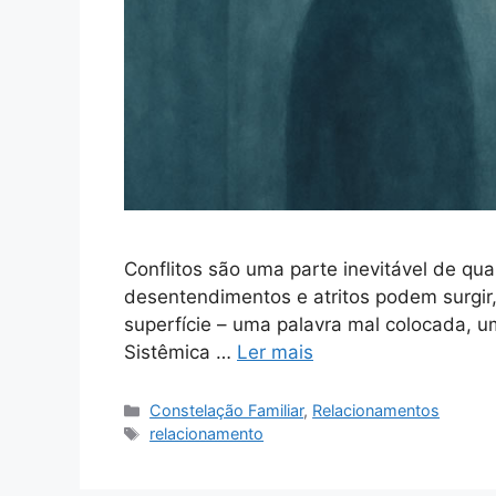
Conflitos são uma parte inevitável de qu
desentendimentos e atritos podem surgir,
superfície – uma palavra mal colocada, u
Sistêmica …
Ler mais
Categorias
Constelação Familiar
,
Relacionamentos
Tags
relacionamento