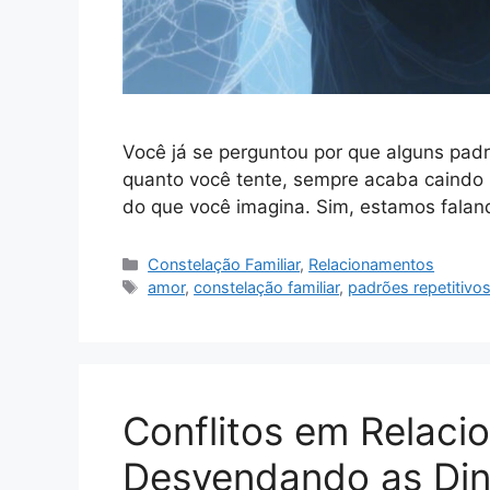
Você já se perguntou por que alguns pa
quanto você tente, sempre acaba caindo 
do que você imagina. Sim, estamos falan
Categorias
Constelação Familiar
,
Relacionamentos
Tags
amor
,
constelação familiar
,
padrões repetitivo
Conflitos em Relaci
Desvendando as Din