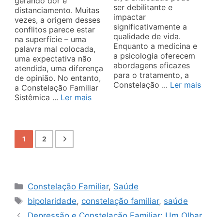
gerando dor e
ser debilitante e
distanciamento. Muitas
impactar
vezes, a origem desses
significativamente a
conflitos parece estar
qualidade de vida.
na superfície – uma
Enquanto a medicina e
palavra mal colocada,
a psicologia oferecem
uma expectativa não
abordagens eficazes
atendida, uma diferença
para o tratamento, a
de opinião. No entanto,
Constelação ...
Ler mais
a Constelação Familiar
Sistêmica ...
Ler mais
1
2
Categorias
Constelação Familiar
,
Saúde
Tags
bipolaridade
,
constelação familiar
,
saúde
Depressão e Constelação Familiar: Um Olhar