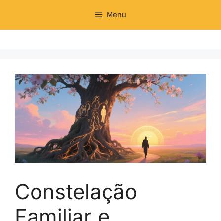
Pular
Menu
para
o
conteúdo
Constelação
Familiar e