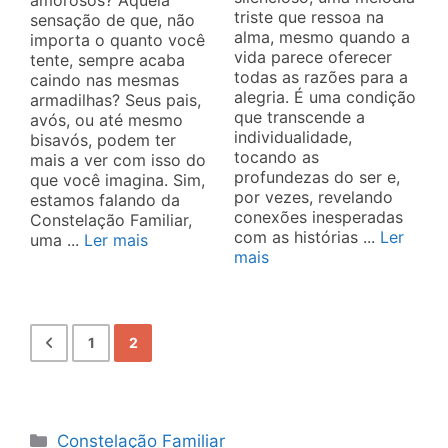
triste que ressoa na
sensação de que, não
alma, mesmo quando a
importa o quanto você
vida parece oferecer
tente, sempre acaba
todas as razões para a
caindo nas mesmas
alegria. É uma condição
armadilhas? Seus pais,
que transcende a
avós, ou até mesmo
individualidade,
bisavós, podem ter
tocando as
mais a ver com isso do
profundezas do ser e,
que você imagina. Sim,
por vezes, revelando
estamos falando da
conexões inesperadas
Constelação Familiar,
com as histórias ...
Ler
uma ...
Ler mais
mais
1
2
Categorias
Constelação Familiar